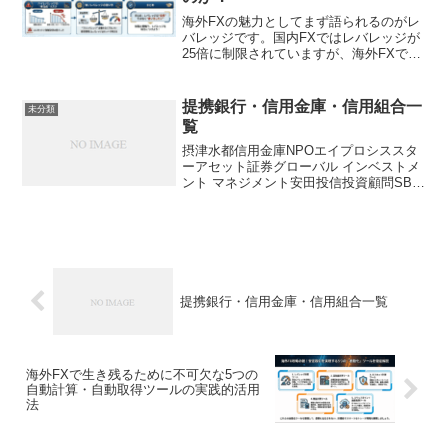
海外FXの魅力としてまず語られるのがレ
バレッジです。国内FXではレバレッジが
25倍に制限されていますが、海外FXでは
500倍、1000倍、さらには無制限に近い
超ハイレバレッジを提供する業者もあり
ます。少ない資金で大きな金額を動かせ
提携銀行・信用金庫・信用組合一
未分類
る仕組みは...
覧
摂津水都信用金庫NPOエイプロシススタ
ーアセット証券グローバル インベストメ
ント マネジメント安田投信投資顧問SBI
Financeスターアセット証券株式会社イニ
シア・スター証券Meネット証券トレイダ
ーズ証券フェニックス証券フィールドマ
ネー...
提携銀行・信用金庫・信用組合一覧
海外FXで生き残るために不可欠な5つの
自動計算・自動取得ツールの実践的活用
法