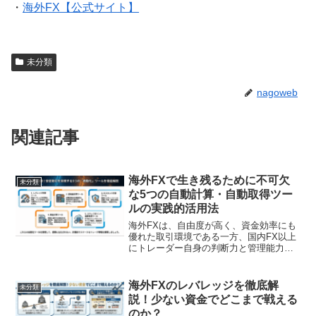
・
海外FX【公式サイト】
未分類
nagoweb
関連記事
海外FXで生き残るために不可欠
未分類
な5つの自動計算・自動取得ツー
ルの実践的活用法
海外FXは、自由度が高く、資金効率にも
優れた取引環境である一方、国内FX以上
にトレーダー自身の判断力と管理能力が
問われる市場です。レバレッジ規制が緩
く、ゼロカット制度があるという特徴
は、一見すると初心者にも優しい仕組み
海外FXのレバレッジを徹底解
未分類
に見えますが、実際には...
説！少ない資金でどこまで戦える
のか？